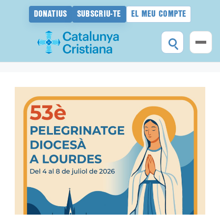
DONATIUS
SUBSCRIU-TE
EL MEU COMPTE
Vés
al
contingut