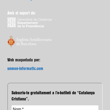
Amb el suport de:
Web maquetada per:
unmon-informatic.com
Subscriu-te gratuïtament a l’e-butlletí de “Catalunya
Cristiana”.