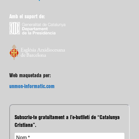
Amb el suport de:
Web maquetada per:
unmon-informatic.com
Subscriu-te gratuïtament a l’e-butlletí de “Catalunya
Cristiana”.