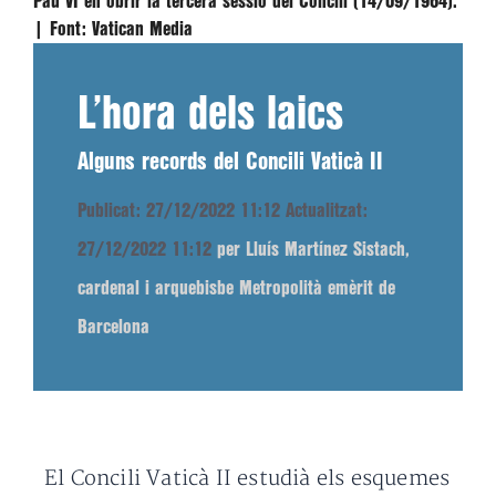
Pau VI en obrir la tercera sessió del Concili (14/09/1964).
|
Font:
Vatican Media
L’hora dels laics
Alguns records del Concili Vaticà II
Publicat: 27/12/2022 11:12
Actualitzat:
27/12/2022 11:12
per Lluís Martínez Sistach,
cardenal i arquebisbe Metropolità emèrit de
Barcelona
El Concili Vaticà II estudià els esquemes