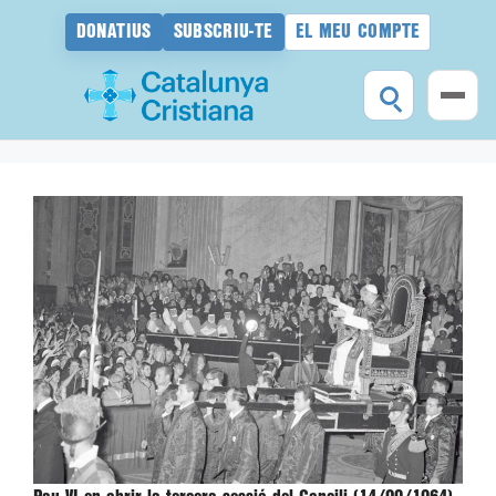
DONATIUS
SUBSCRIU-TE
EL MEU COMPTE
Vés
al
contingut