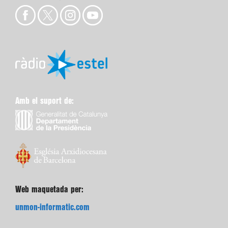
Amb el suport de:
Web maquetada per:
unmon-informatic.com