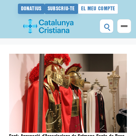
DONATIUS
SUBSCRIU-TE
EL MEU COMPTE
Vés
al
contingut