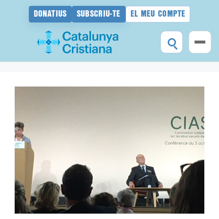
DONATIUS
SUBSCRIU-TE
EL MEU COMPTE
Vés
al
contingut