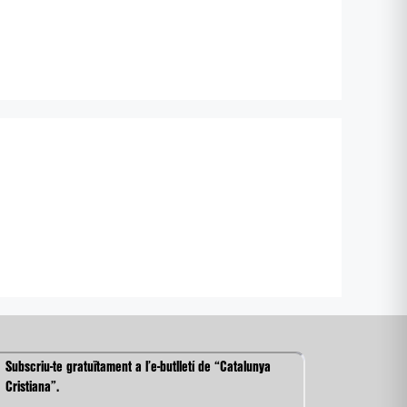
Subscriu-te gratuïtament a l’e-butlletí de “Catalunya
Cristiana”.