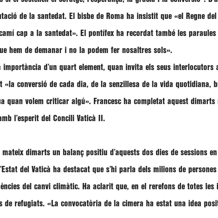
tació de la santedat. El bisbe de Roma ha insistit que
«el Regne del
camí cap a la santedat»
. El pontífex ha recordat també les paraules
ue hem de demanar i no la podem fer nosaltres sols»
.
 importància d’un quart element, quan invita els seus interlocutors 
at
«la conversió de cada dia, de la senzillesa de la vida quotidiana,
a quan volem criticar algú»
.
Francesc
ha completat aquest dimarts
mb l’esperit del Concili Vaticà II.
 mateix dimarts un balanç positiu d’aquests dos dies de sessions en
’Estat del Vaticà ha destacat que s’hi parla dels milions de persones 
ncies del canvi climàtic. Ha aclarit que, en el rerefons de totes les i
s de refugiats.
«La convocatòria de la cimera ha estat una idea posi