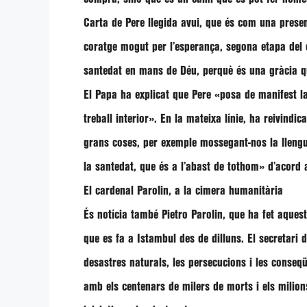
Carta de Pere llegida avui, que és com una presen
coratge mogut per l’esperança, segona etapa del 
santedat en mans de Déu, perquè és una gràcia q
El Papa ha explicat que Pere «posa de manifest la
treball interior». En la mateixa línie, ha reivindic
grans coses, per exemple mossegant-nos la llengu
la santedat, que és a l’abast de tothom»
d’acord a
El cardenal Parolin, a la cimera humanitària
És notícia també
Pietro Parolin,
que ha fet aquest
que es fa a Istambul des de dilluns. El secretari d
desastres naturals, les persecucions i les conseqüè
amb els centenars de milers de morts i els milion