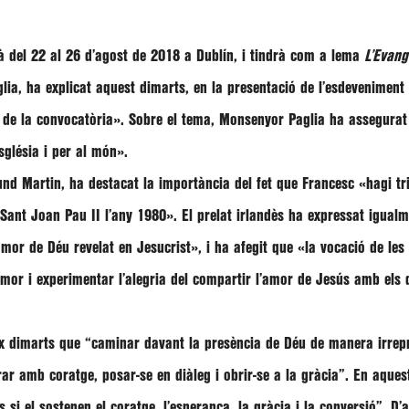
à del 22 al 26 d’agost de 2018 a Dublín, i tindrà com a lema
L’Evang
lia
, ha explicat aquest dimarts, en la presentació de l’esdevenimen
 de la convocatòria»
. Sobre el tema,
Monsenyor Paglia
ha assegura
Església i per al món»
.
nd Martin
, ha destacat la importància del fet que
Francesc «hagi tr
 Sant Joan Pau II l’any 1980»
. El prelat irlandès ha expressat igual
’amor de Déu revelat en Jesucrist»
, i ha afegit que
«la vocació de les
mor i experimentar l’alegria del compartir l’amor de Jesús amb els q
ix dimarts que
“caminar davant la presència de Déu de manera irrepr
r amb coratge, posar-se en diàleg i obrir-se a la gràcia”
. En aques
si el sostenen el coratge, l’esperança, la gràcia i la conversió”
. D’