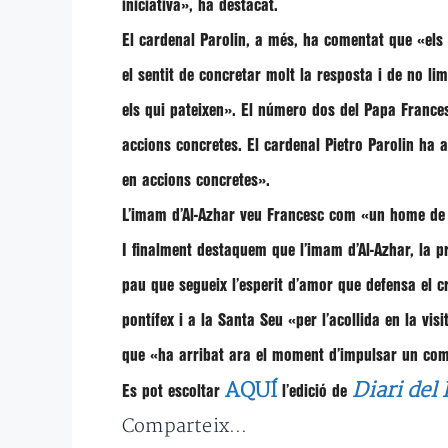
iniciativa»
, ha destacat.
El cardenal Parolin, a més, ha comentat que
«els
el sentit de concretar molt la resposta i de no li
els qui pateixen»
. El número dos del Papa Frances
accions concretes. El cardenal
Pietro Parolin
ha a
en accions concretes»
.
L’imam d’Al-Azhar veu Francesc com «un home de
I finalment destaquem que l’imam d’Al-Azhar, la p
pau que segueix l’esperit d’amor que defensa el c
pontífex i a la Santa Seu
«per l’acollida en la visi
que
«ha arribat ara el moment d’impulsar un com
AQUÍ
Diari del
Es pot escoltar
l’edició de
Comparteix...