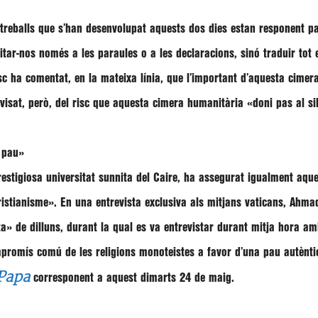
 treballs que s’han desenvolupat aquests dos dies estan responent pa
mitar-nos només a les paraules o a les declaracions, sinó traduir tot e
c ha comentat, en la mateixa línia, que l’important d’aquesta cime
visat, però, del risc que aquesta cimera humanitària
«doni pas al sil
 pau»
restigiosa universitat sunnita del Caire, ha assegurat igualment aq
ristianisme»
. En una entrevista exclusiva als mitjans vaticans,
Ahmad
ta»
de dilluns, durant la qual es va entrevistar durant mitja hora am
promís comú de les religions monoteistes a favor d’una pau autènti
 Papa
corresponent a aquest dimarts 24 de maig.