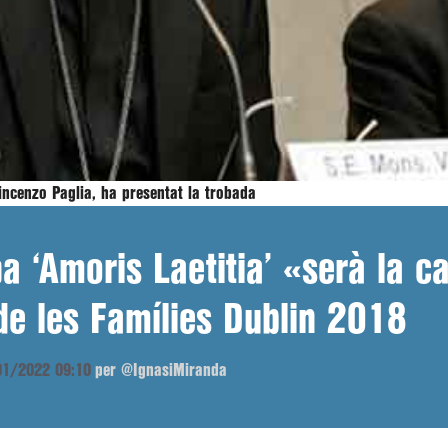
 Vincenzo Paglia, ha presentat la trobada
pa ‘Amoris Laetitia’ «serà la 
de les Famílies Dublin 2018
/01/2022 09:10
per @IgnasiMiranda