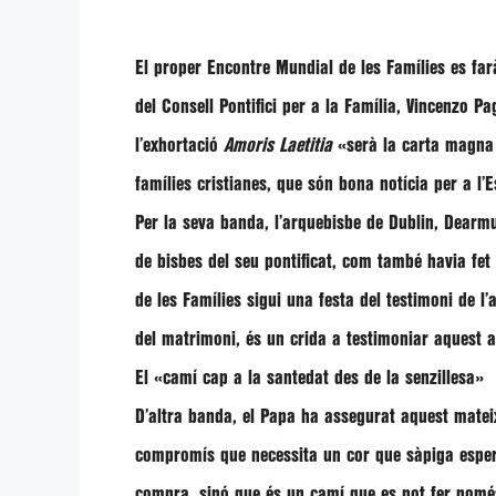
El proper Encontre Mundial de les Famílies es far
del Consell Pontifici per a la Família,
Vincenzo Pag
l’exhortació
Amoris Laetitia
«serà la carta magna
famílies cristianes, que són bona notícia per a l’
Per la seva banda, l’arquebisbe de Dublin,
Dearmu
de bisbes del seu pontificat, com també havia fet
de les Famílies sigui una festa del testimoni de l
del matrimoni, és un crida a testimoniar aquest a
El «camí cap a la santedat des de la senzillesa»
D’altra banda, el Papa ha assegurat aquest mate
compromís que necessita un cor que sàpiga espera
compra, sinó que és un camí que es pot fer només 