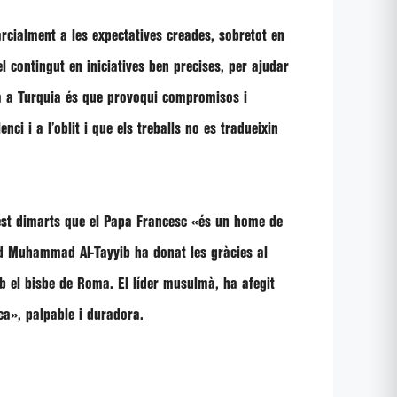
rcialment a les expectatives creades, sobretot en
l contingut en iniciatives ben precises, per ajudar
ra a Turquia és que provoqui compromisos i
enci i a l’oblit i que els treballs no es tradueixin
uest dimarts que el Papa Francesc
«és un home de
 Muhammad Al-Tayyib
ha donat les gràcies al
b el bisbe de Roma. El líder musulmà, ha afegit
ca»
, palpable i duradora.