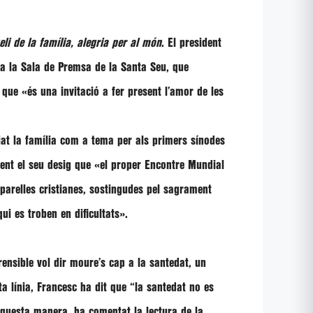
eli de la família, alegria per al món
. El president
t a la Sala de Premsa de la Santa Seu, que
t que
«és una invitació a fer present l’amor de les
iat la família com a tema per als primers sínodes
ment el seu desig que
«el proper Encontre Mundial
 parelles cristianes, sostingudes pel sagrament
ui es troben en dificultats»
.
ensible vol dir moure’s cap a la santedat, un
ta línia, Francesc ha dit que
“la santedat no es
aquesta manera, ha comentat la lectura de la