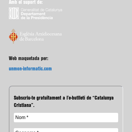
Amb el suport de:
Web maquetada per:
unmon-informatic.com
Subscriu-te gratuïtament a l’e-butlletí de “Catalunya
Cristiana”.