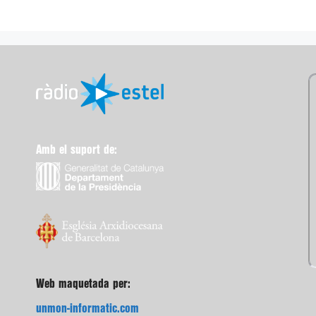
Amb el suport de:
Web maquetada per:
unmon-informatic.com