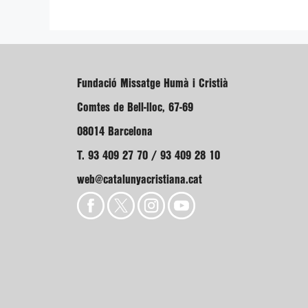
Fundació Missatge Humà i Cristià
Comtes de Bell-lloc, 67-69
08014 Barcelona
T. 93 409 27 70 / 93 409 28 10
web@catalunyacristiana.cat