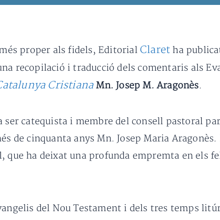
Claret
 més proper als fidels, Editorial
ha publicat
una recopilació i traducció dels comentaris als Ev
Catalunya Cristiana
Mn. Josep M. Aragonès
.
va ser catequista i membre del consell pastoral pa
més de cinquanta anys Mn. Josep Maria Aragonès. E
l, que ha deixat una profunda empremta en els fe
angelis del Nou Testament i dels tres temps litúr