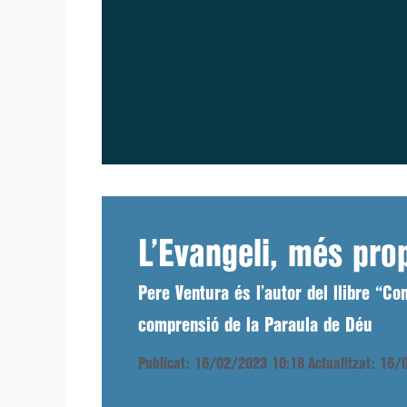
L’Evangeli, més prop
Pere Ventura és l’autor del llibre “Co
comprensió de la Paraula de Déu
Publicat: 16/02/2023 10:18
Actualitzat: 16