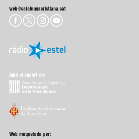
web@catalunyacristiana.cat
Amb el suport de:
Web maquetada per: