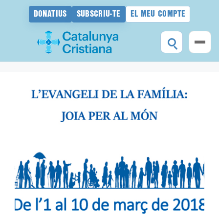
DONATIUS
SUBSCRIU-TE
EL MEU COMPTE
Vés
al
contingut