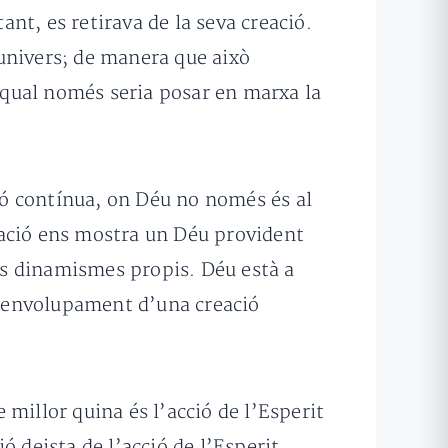
nt, es retirava de la seva creació.
univers; de manera que això
l qual només seria posar en marxa la
ció contínua, on Déu no només és al
mació ens mostra un Déu provident
eus dinamismes propis. Déu està a
 desenvolupament d’una creació
millor quina és l’acció de l’Esperit
deista de l’acció de l’Esperit.