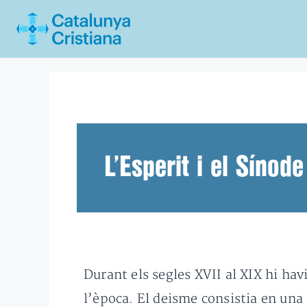
Vés
al
contingut
L’Esperit i el Sínode
Durant els segles XVII al XIX hi ha
l’època. El deisme consistia en una