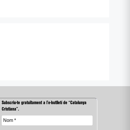
Subscriu-te gratuïtament a l’e-butlletí de “Catalunya
Cristiana”.