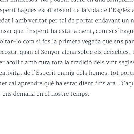
perit hagués estat absent de la vida de l’Església
edat i amb veritat per tal de portar endavant un n
ar que l’Esperit ha estat absent, com si s’hagués 
ltar-lo com si fos la primera vegada que ens par
ecosta, quan el Senyor alena sobre els deixebles,
r acollir amb cura tota la tradició dels vint segles
eativitat de l’Esperit enmig dels homes, tot porta
imer cal aprendre què ha estat dient fins ara. D’a
 ens demana en el nostre temps.