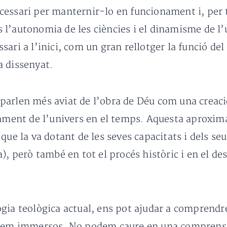
essari per manternir-lo en funcionament i, per ta
l’autonomia de les ciències i el dinamisme de l’
ari a l’inici, com un gran rellotger la funció de
a dissenyat.
ns parlen més aviat de l’obra de Déu com una crea
egament de l’univers en el temps. Aquesta aproxi
 que la va dotant de les seves capacitats i dels s
mega), però també en tot el procés històric i en el
gia teològica actual, ens pot ajudar a comprendre 
stem immersos. No podem caure en una comprensió 