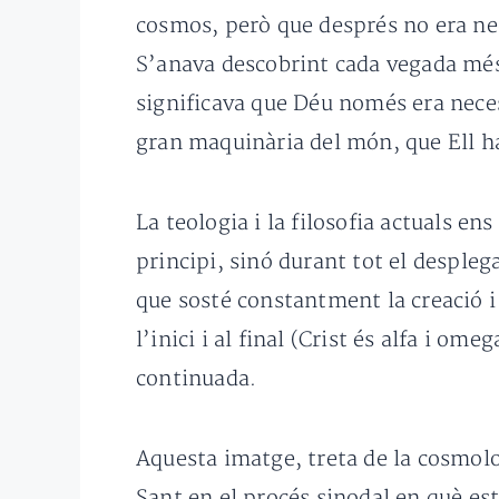
cosmos, però que després no era nec
S’anava descobrint cada vegada més 
significava que Déu només era necess
gran maquinària del món, que Ell h
La teologia i la filosofia actuals e
principi, sinó durant tot el despl
que sosté constantment la creació i
l’inici i al final (Crist és alfa i o
continuada.
Aquesta imatge, treta de la cosmolo
Sant en el procés sinodal en què e