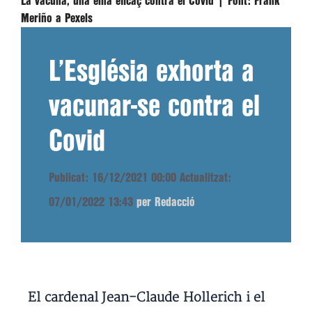
La vacuna, una eina eficaç contra el Covid |
Font:
Frank
Meriño a Pexels
L’Església exhorta a
vacunar-se contra el
Covid
Publicat: 16/12/2021 00:00
Actualitzat:
07/01/2022 13:43
per Redacció
El cardenal Jean-Claude Hollerich i el