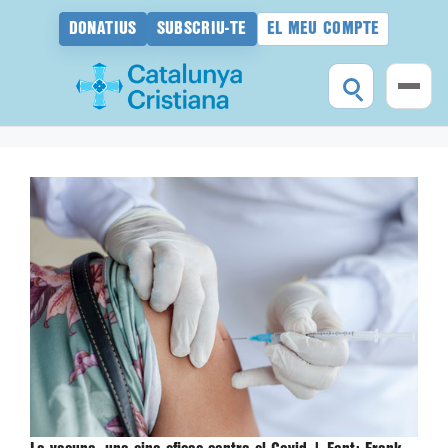
DONATIUS
SUBSCRIU-TE
EL MEU COMPTE
Vés
al
contingut