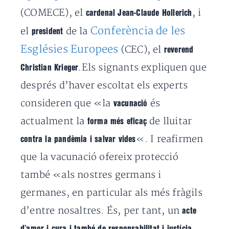
(COMECE), el
, i
cardenal Jean-Claude Hollerich
Conferència de les
el
de la
president
Esglésies Europees
(CEC), el
reverend
.Els signants expliquen que
Christian Krieger
després d’haver escoltat els experts
consideren que «la
és
vacunació
actualment la
de lluitar
forma més eficaç
«. I reafirmen
contra la pandèmia i salvar vides
que la vacunació ofereix protecció
també «als nostres germans i
germanes, en particular als més fràgils
d’entre nosaltres. És, per tant, un
acte
d’amor i cura i també de responsabilitat i justícia