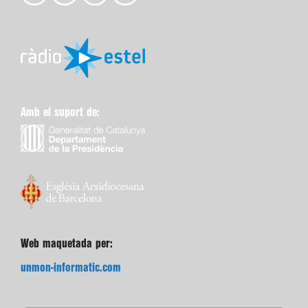
Amb el suport de:
Web maquetada per:
unmon-informatic.com