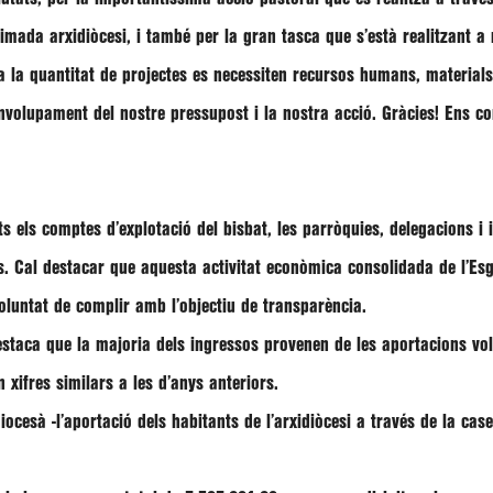
stimada arxidiòcesi, i també per la gran tasca que s’està realitzant a
ota la quantitat de projectes es necessiten recursos humans, material
nvolupament del nostre pressupost i la nostra acció. Gràcies!
Ens co
ts els comptes d’explotació del bisbat, les parròquies, delegacions i 
s.
Cal destacar que aquesta activitat econòmica consolidada de l’Esgl
oluntat de complir amb l’objectiu de transparència.
destaca que la majoria dels ingressos provenen de les
aportacions volu
 xifres similars a les d’anys anteriors.
ocesà -l’aportació dels habitants de l’arxidiòcesi a través de la cas