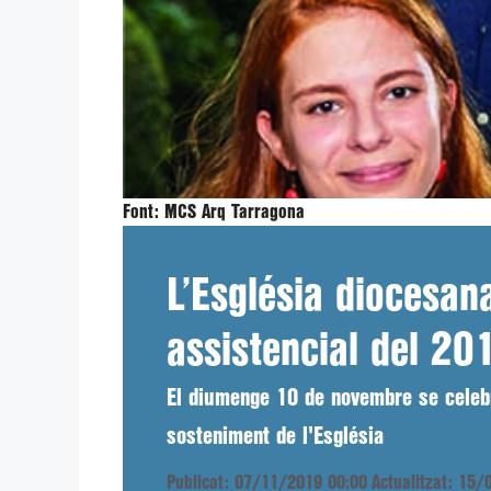
Font:
MCS Arq Tarragona
L’Església diocesan
assistencial del 20
El diumenge 10 de novembre se celebr
sosteniment de l'Església
Publicat: 07/11/2019 00:00
Actualitzat: 15