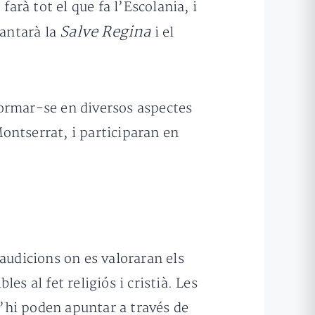
rà tot el que fa l’Escolania, i
Salve Regina
cantarà la
i el
 formar-se en diversos aspectes
Montserrat, i participaran en
audicions on es valoraran els
les al fet religiós i cristià. Les
s’hi poden apuntar a través de