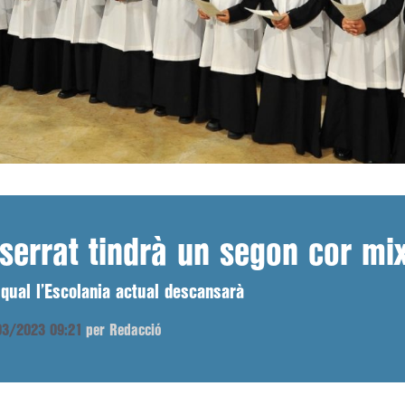
serrat tindrà un segon cor mix
qual l’Escolania actual descansarà
/03/2023 09:21
per Redacció