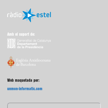
Amb el suport de:
Web maquetada per:
unmon-informatic.com