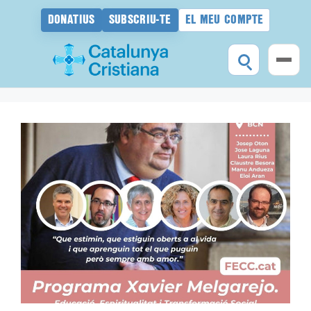
DONATIUS
SUBSCRIU-TE
EL MEU COMPTE
Vés
al
contingut