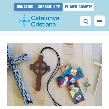
DONATIUS
SUBSCRIU-TE
EL MEU COMPTE
Vés
al
contingut