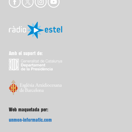
Amb el suport de:
Web maquetada per:
unmon-informatic.com