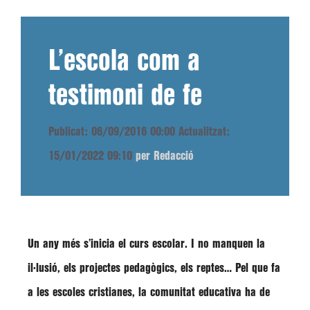
L’escola com a
testimoni de fe
Publicat: 06/09/2016 00:00
Actualitzat:
15/01/2022 09:10
per Redacció
Un any més s’inicia el
curs escolar
. I no manquen la
il·lusió, els projectes pedagògics, els reptes… Pel que fa
a les
escoles cristianes
, la comunitat educativa ha de