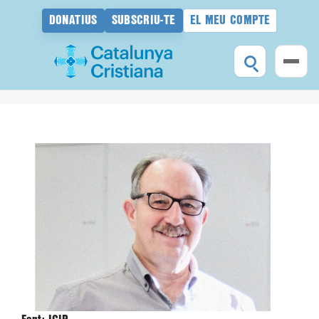
DONATIUS
SUBSCRIU-TE
EL MEU COMPTE
Vés
al
contingut