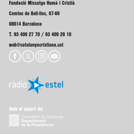
Fundació Missatge Humà i Cristià
Comtes de Bell-lloc, 67-69
08014 Barcelona
T. 93 409 27 70 / 93 409 28 10
web@catalunyacristiana.cat
Amb el suport de: