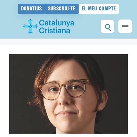
DONATIUS
SUBSCRIU-TE
EL MEU COMPTE
Vés
al
contingut