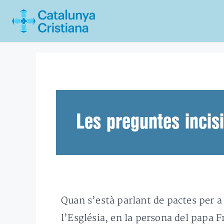
Vés
al
contingut
Les preguntes incis
Q
uan s’està parlant de pactes per a
l’Església, en la persona del papa F