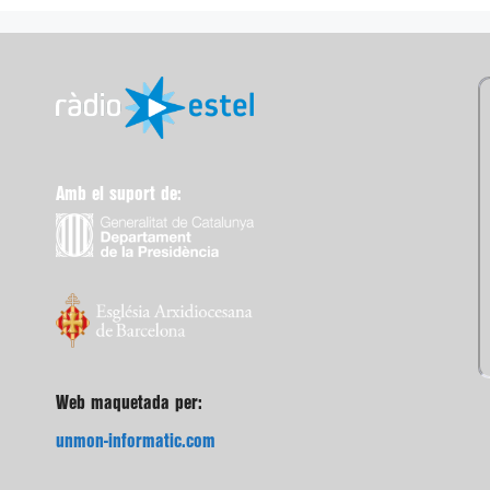
Amb el suport de:
Web maquetada per:
unmon-informatic.com