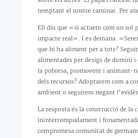
sobre els altres. El papa Francesc n
temptant el nostre caminar. Per ai
Ell diu que «si actuem com un sol 
impacte real». I es demana: «Serem
que hi ha aliment per a tots? Segui
alimentades per desigs de domini i 
la pobresa, promovent i animant-no
dels recursos? Adoptarem com a com
ambient o seguirem negant l’evidè
La resposta és la construcció de la c
ininterrompudament i fonamentada e
compromesa comunitat de germans