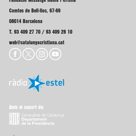
Fundació Missatge Humà i Cristià
Comtes de Bell-lloc, 67-69
08014 Barcelona
T. 93 409 27 70 / 93 409 28 10
web@catalunyacristiana.cat
Amb el suport de: