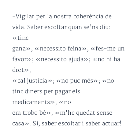
-Vigilar per la nostra coherència de
vida. Saber escoltar quan se’ns diu:
«tinc
gana»; «necessito feina»; «fes-me un
favor»; «necessito ajuda»; «no hi ha
dret»;
«cal justícia»; «no puc més»; «no
tinc diners per pagar els
medicaments»; «no
em trobo bé»; «m’he quedat sense
casa». Sí, saber escoltar i saber actuar!