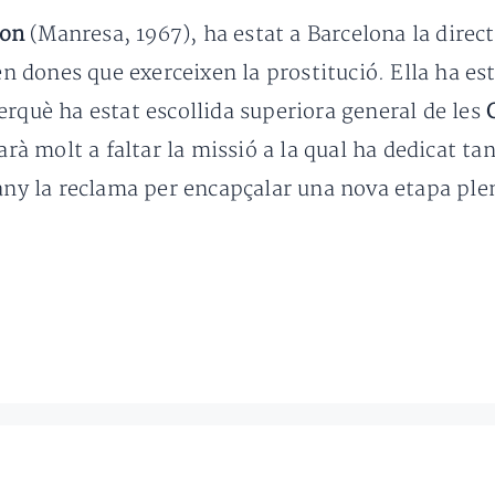
mon
(Manresa, 1967), ha estat a Barcelona la direc
tén dones que exerceixen la prostitució. Ella ha e
erquè ha estat escollida superiora general de les
molt a faltar la missió a la qual ha dedicat tants
tany la reclama per encapçalar una nova etapa ple