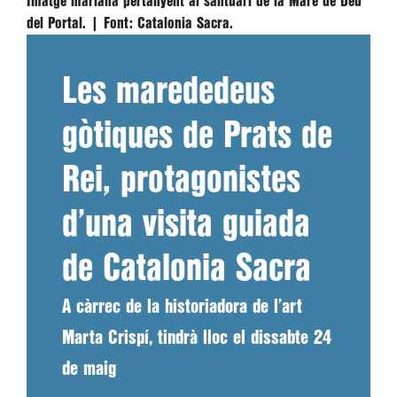
Imatge mariana pertanyent al santuari de la Mare de Déu
del Portal. |
Font:
Catalonia Sacra.
Les marededeus
gòtiques de Prats de
Rei, protagonistes
d’una visita guiada
de Catalonia Sacra
A càrrec de la historiadora de l’art
Marta Crispí, tindrà lloc el dissabte 24
de maig