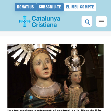
DONATIUS
SUBSCRIU-TE
EL MEU COMPTE
Vés
al
contingut