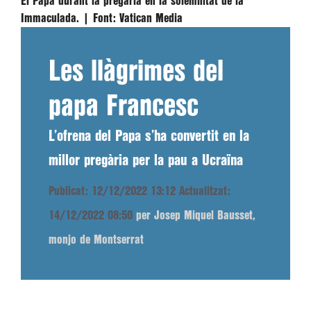
El Papa durant la pregària en la solemnitat de la
Immaculada. |
Font:
Vatican Media
Les llàgrimes del
papa Francesc
L’ofrena del Papa s’ha convertit en la
millor pregària per la pau a Ucraïna
Publicat: 12/12/2022 13:12
Actualitzat:
14/12/2022 08:50
per Josep Miquel Bausset,
monjo de Montserrat