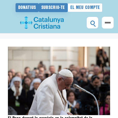
DONATIUS
SUBSCRIU-TE
EL MEU COMPTE
Vés
al
contingut