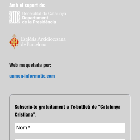
Amb el suport de:
Web maquetada per:
unmon-informatic.com
Subscriu-te gratuïtament a l’e-butlletí de “Catalunya
Cristiana”.