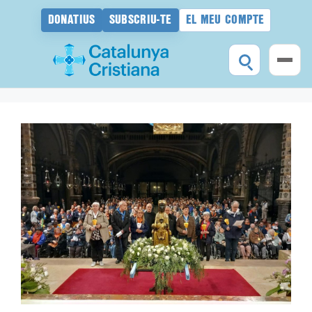
DONATIUS
SUBSCRIU-TE
EL MEU COMPTE
Vés
al
contingut