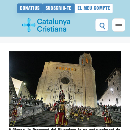
DONATIUS
SUBSCRIU-TE
EL MEU COMPTE
Vés
al
contingut