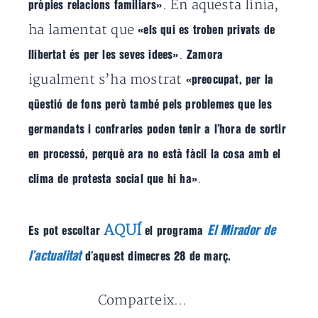
. En aquesta línia,
pròpies relacions familiars»
ha lamentat que
«els qui es troben privats de
.
llibertat és per les seves idees»
Zamora
igualment s’ha mostrat
«preocupat, per la
qüestió de fons però també pels problemes que les
germandats i confraries poden tenir a l’hora de sortir
en processó, perquè ara no està fàcil la cosa amb el
.
clima de protesta social que hi ha»
AQUÍ
El Mirador de
Es pot escoltar
el programa
l’actualitat
d’aquest dimecres 28 de març.
Comparteix...