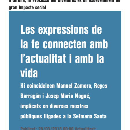
A Girona, la Processó del Divendres és un esdeveniment de
gran impacte social
Les expressions de
la fe connecten amb
l’actualitat i amb la
vida
Hi coincideixen Manuel Zamora, Reyes
Barragán i Josep Maria Nogué,
implicats en diverses mostres
públiques lligades a la Setmana Santa
Publicat: 28/03/2018 00:00
Actualitzat: