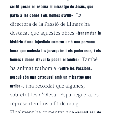
sentit posar en escena el missatge de Jesús, que
. La
parla a les dones i els homes d’avui»
directora de la Passió de Llinars ha
destacat que aquestes obres
«transmeten la
història d’una injustícia comesa amb una persona
bona que molesta les jerarquies i els poderosos, i els
. També
homes i dones d’avui la poden entendre»
ha animat tothom a
«veure les Passions,
perquè són una catequesi amb un missatge que
, i ha recordat que algunes,
arriba»
sobretot les d’Olesa i Esparreguera, es
representen fins a l’1 de maig.
Finalment ha comentat que
«aquest cap de