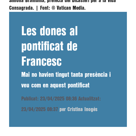
Simona Brambilla, prefecta del Dicasteri per a la Vida
Consagrada. |
Font:
© Vatican Media.
Les dones al
pontificat de
Francesc
Mai no havien tingut tanta presència i
veu com en aquest pontificat
Publicat: 23/04/2025 08:36
Actualitzat:
23/04/2025 08:37
per Cristina Inogés