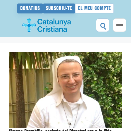
DONATIUS
SUBSCRIU-TE
EL MEU COMPTE
Vés
al
contingut