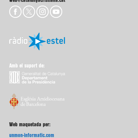
web@catalunyacristiana.cat
Amb el suport de:
Web maquetada per:
unmon-informatic.com