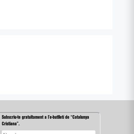
Subscriu-te gratuïtament a l’e-butlletí de “Catalunya
Cristiana”.