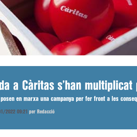
a a Càritas s’han multiplicat 
 posen en marxa una campanya per fer front a les conseq
/01/2022 09:21
per Redacció