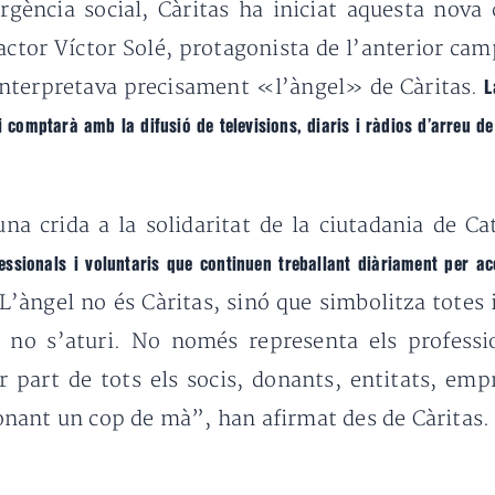
rgència social, Càritas ha iniciat aquesta no
 l’actor Víctor Solé, protagonista de l’anterior c
interpretava precisament «l’àngel» de Càritas.
L
i comptarà amb la difusió de televisions, diaris i ràdios d’arreu d
a crida a la solidaritat de la ciutadania de Ca
ssionals i voluntaris que continuen treballant diàriament per ac
“L’àngel no és Càritas, sinó que simbolitza totes
t no s’aturi. No només representa els professi
 part de tots els socis, donants, entitats, em
nant un cop de mà”, han afirmat des de Càritas.