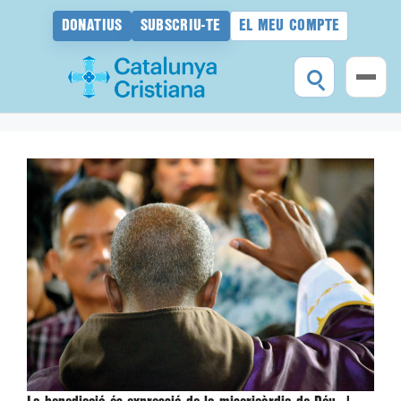
DONATIUS
SUBSCRIU-TE
EL MEU COMPTE
Vés
al
contingut