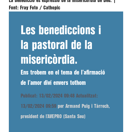
La benedicció és expressió de la misericòrdia de Déu. |
Font:
Fray Foto / Cathopic
Les benediccions i
la pastoral de la
misericòrdia.
Ens trobem en el tema de l’afirmació
de l’amor diví envers tothom
Publicat: 13/02/2024 09:48
Actualitzat:
13/02/2024 09:59
per Armand Puig i Tàrrech,
president de l’AVEPRO (Santa Seu)