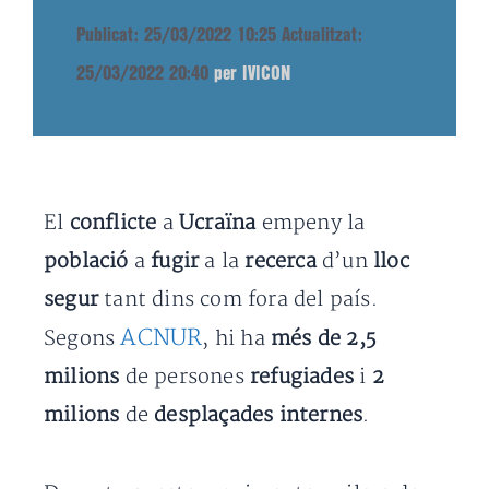
Publicat: 25/03/2022 10:25
Actualitzat:
25/03/2022 20:40
per IVICON
El
conflicte
a
Ucraïna
empeny la
població
a
fugir
a la
recerca
d’un
lloc
segur
tant dins com fora del país.
ACNUR
Segons
, hi ha
més de 2,5
milions
de persones
refugiades
i
2
milions
de
desplaçades internes
.