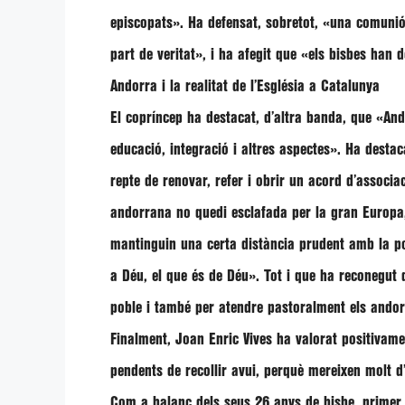
episcopats»
. Ha defensat, sobretot,
«una comunió 
part de veritat»
, i ha afegit que
«els bisbes han d
Andorra i la realitat de l’Església a Catalunya
El copríncep ha destacat, d’altra banda, que
«Ando
educació, integració i altres aspectes»
. Ha desta
repte de renovar, refer i obrir un acord d’associ
andorrana no quedi esclafada per la gran Europa,
mantinguin una certa distància prudent amb la polít
a Déu, el que és de Déu»
. Tot i que ha reconegut
poble i també per atendre pastoralment els andor
Finalment,
Joan Enric Vives
ha valorat positivame
pendents de recollir avui, perquè mereixen molt d
Com a balanç dels seus 26 anys de bisbe, primer c