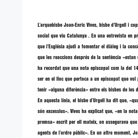
L’arquebisbe
Joan-Enric Vives
, bisbe d’Urgell i c
social que viu Catalunya . En una entrevista en p
que l’Església ajudi a fomentar el diàleg i la con
que les reaccions després de la sentència
«estan c
ha recordat que una nota episcopal com la del 1
ser en el lloc que pertoca a un episcopat que vol
tenir
«alguna diferència»
entre els bisbes de les
En aquesta línia, el bisbe d’Urgell ha dit que,
«qua
són excessius»
.
Vives
ha explicat que,
«en la nota
premsa»
escrit per ell mateix, on assegurava que
agents de l’ordre públic»
. En un altre moment,
Jo