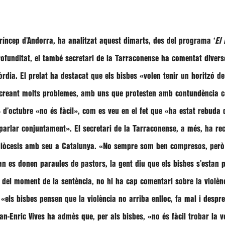
opríncep d’Andorra, ha analitzat aquest dimarts, des del programa ‘
El 
rofunditat, el també secretari de la Tarraconense ha comentat divers
còrdia. El prelat ha destacat que els bisbes
«volen tenir un horitzó d
reant molts problemes, amb uns que protesten amb contundència con
4 d’octubre
«no és fàcil»
, com es veu en el fet que
«ha estat rebuda d
 parlar conjuntament»
. El secretari de la Tarraconense, a més, ha re
 diòcesis amb seu a Catalunya.
«No sempre som ben compresos, però 
n es donen paraules de pastors, la gent diu que els bisbes s’estan 
 del moment de la sentència, no hi ha cap comentari sobre la violèn
«els bisbes pensen que la violència no arriba enlloc, fa mal i despres
an-Enric Vives
ha admès que, per als bisbes,
«no és fàcil trobar la 