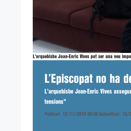
L'arquebisbe Joan-Enric Vives pot ser una veu impor
L’Episcopat no ha de
L'arquebisbe Joan-Enric Vives assegur
tensions"
Publicat: 12/11/2019 00:00
Actualitzat: 15