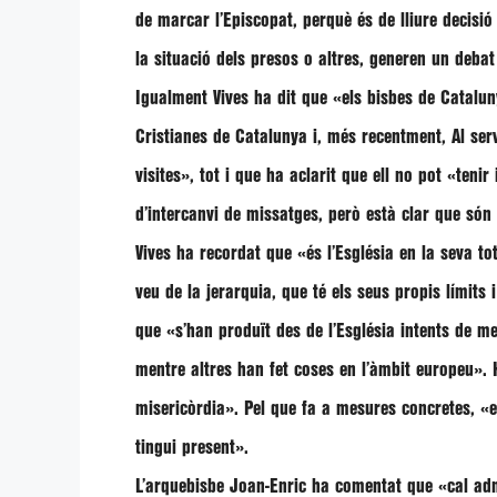
de marcar l’Episcopat, perquè és de lliure decisió i
la situació dels presos o altres, generen un deba
Igualment
Vives
ha dit que
«els bisbes de Catalun
Cristianes de Catalunya i, més recentment, Al ser
visites»
, tot i que ha aclarit que ell no pot
«tenir
d’intercanvi de missatges, però està clar que són 
Vives
ha recordat que
«és l’Església en la seva to
veu de la jerarquia, que té els seus propis límits
que
«s’han produït des de l’Església intents de m
mentre altres han fet coses en l’àmbit europeu»
.
misericòrdia»
. Pel que fa a mesures concretes,
«e
tingui present»
.
L’arquebisbe
Joan-Enric
ha comentat que
«cal adm