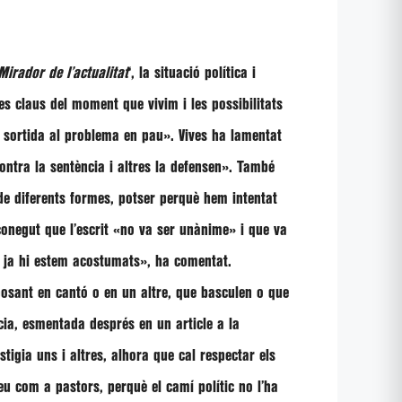
Mirador de l’actualitat
‘, la situació política i
es claus del moment que vivim i les possibilitats
e sortida al problema en pau».
Vives
ha lamentat
tra la sentència i altres la defensen»
. També
e diferents formes, potser perquè hem intentat
conegut que l’escrit
«no va ser unànime»
i que va
ja hi estem acostumats»
, ha comentat.
posant en cantó o en un altre, que basculen o que
cia, esmentada després en un article a la
tigia uns i altres, alhora que cal respectar els
veu com a pastors, perquè el camí polític no l’ha