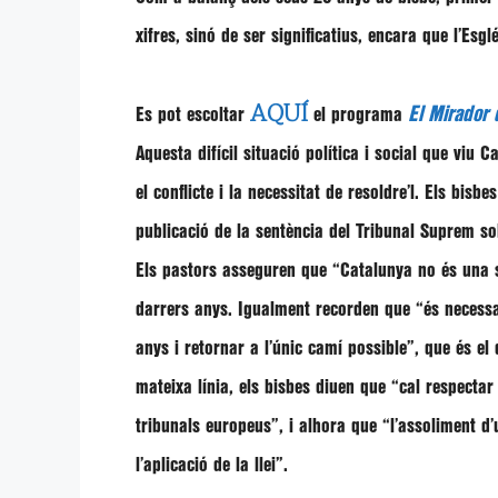
xifres, sinó de ser significatius, encara que l’Esg
AQUÍ
El Mirador d
Es pot escoltar
el programa
Aquesta difícil situació política i social que viu
el conflicte i la necessitat de resoldre’l. Els bis
publicació de la sentència del Tribunal Suprem so
Els pastors asseguren que “Catalunya no és una so
darrers anys. Igualment recorden que “és necessar
anys i retornar a l’únic camí possible”, que és el
mateixa línia, els bisbes diuen que “cal respectar
tribunals europeus”, i alhora que “l’assoliment 
l’aplicació de la llei”.