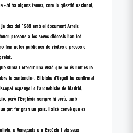
que
«hi ha alguns temes, com la qüestió nacional,
 ja des del 1985 amb el document Arrels
tenen presons a les seves diòcesis han fet
no fem notes públiques de visites a presos o
prelat.
 que suma i ofereix una visió que no és només la
sobre la sentència»
. El bisbe d’Urgell ha confirmat
piscopat espanyol o l’arquebisbe de Madrid,
ció, però l’Església sempre hi serà, amb
ue pot fer gran un país, i això convé que es
lívia, a Veneçuela o a Escòcia i els seus