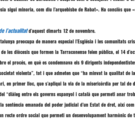
lésia sigui minoria, com diu l’arquebisbe de Rabat»
. Ha conclòs que
«
e l’actualitat
d’aquest dimarts 12 de novembre.
 Catalunya preocupa de manera especial l’Església i les comunitats cri
bes de les diòcesis que formen la Tarraconense feien pública, el 14 d’
bre el procés, en què es condemnava els 9 dirigents independentistes
cietat violenta”, tot i que admeten que “ha minvat la qualitat de la
i, en primer lloc, que s’apliqui la via de la misericòrdia per tal de
 del “diàleg entre els governs espanyol i català que permeti anar tro
 la sentència emanada del poder judicial d’un Estat de dret, així com
d’un recte ordre social que permeti un desenvolupament harmònic de 