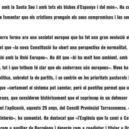
amb la Santa Seu i amb tots els bisbes d’Espanya i del món».
Ha co
e fomentar que els cristians prenguin els seus compromisos i les se
rra forma ara una societat europea que ha fet una gran evolució e
cat que
«la nova Constitució ha obert una perspectiva de normalitat,
ació amb la Unió Europea»
. Ha dit que
«hi ha molt bon ambient, amb e
 tot i que tothom té clar que els andorrans són europeus»
. Vives h
ica, sobretot la de partits, i se centrin en les prioritats pastorals 
 que
«certament el sistema pot canviar, però el pontífex permet que u
rans, que consideren històricament que el copríncep és un defensor
nt l’aplicació, aquests 25 anys, del Concili Provincial Tarraconense.
«
’interès»
, ha comentat. Ha destacat que «l’Església que fa camí a C
om a auxiliar de Barcelona i després com a coadjutor i titular a Ur