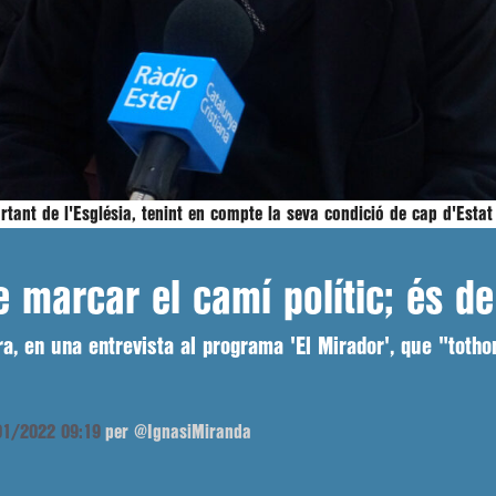
tant de l'Església, tenint en compte la seva condició de cap d'Estat
 marcar el camí polític; és de l
a, en una entrevista al programa 'El Mirador', que "totho
/01/2022 09:19
per @IgnasiMiranda