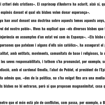
 criteri dels cristians»
. El copríncep d’Andorra ha aclarit, això sí, 
t espinós davant el qual els bisbes volen donar esperança»
.
ya han anat donant una doctrina sobre aquests temes aquests anys,
vei del nostre poble»
.
Vives
ha explicat que
«els diversos bisbes que 
 injerència en assumptes d’un estat veí com és Espanya»
.
«Els bisbe 
persones que pateixen i alguns d’ells són catòlics»
, ha assegurat el 
talitat, amb entitats, moviments, comunitats de base i religiosos, la
 i les seves responsabilitats, i tothom s’ha pronunciat, per exemple, 
ediació, amb el cardenal Omella, l’abat de Poblet, el president de l’E
 Ha admès que,
«des de la política, no s’ha volgut fins ara una media
ls bisbes no hi entraran, però sí que proposen magnanimitat, cosa q
etre que el món està ple de conflictes, com passa, per exemple, a Bo