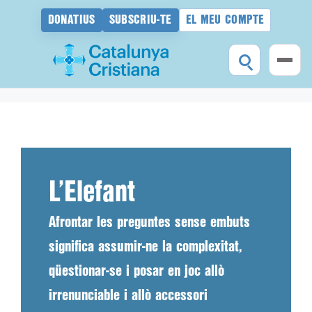
DONATIUS
SUBSCRIU-TE
EL MEU COMPTE
Vés
al
contingut
L’Elefant
Afrontar les preguntes sense embuts
significa assumir-ne la complexitat,
qüestionar-se i posar en joc allò
irrenunciable i allò accessori