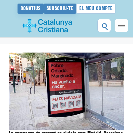
DONATIUS
SUBSCRIU-TE
EL MEU COMPTE
Vés
al
contingut