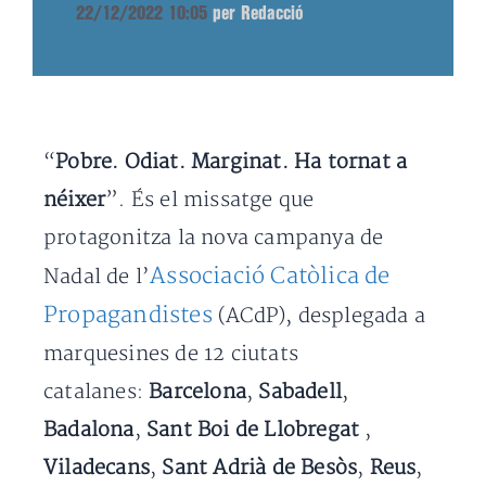
22/12/2022 10:05
per Redacció
“
Pobre. Odiat. Marginat. Ha tornat a
néixer
”. És el missatge que
protagonitza la nova campanya de
Associació Catòlica de
Nadal de l’
Propagandistes
(ACdP), desplegada a
marquesines de 12 ciutats
catalanes:
Barcelona
,
Sabadell
,
Badalona
,
Sant Boi de Llobregat
,
Viladecans
,
Sant Adrià de Besòs
,
Reus
,