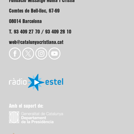
Fundació Missatge Humà i Cristià
Comtes de Bell-lloc, 67-69
08014 Barcelona
T. 93 409 27 70 / 93 409 28 10
web@catalunyacristiana.cat
Amb el suport de: