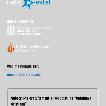
Amb el suport de:
Web maquetada per:
unmon-informatic.com
Subscriu-te gratuïtament a l’e-butlletí de “Catalunya
Cristiana”.