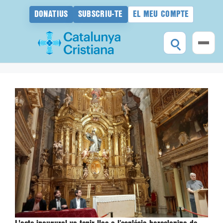
DONATIUS
SUBSCRIU-TE
EL MEU COMPTE
Vés
al
contingut