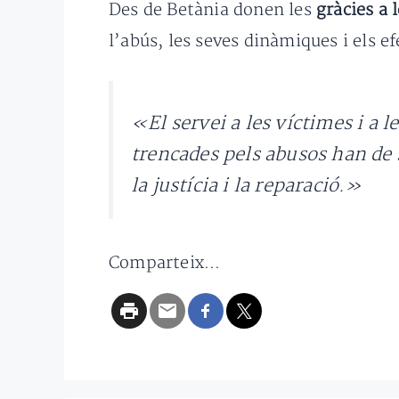
Des de Betània donen les
gràcies a 
l’abús, les seves dinàmiques i els e
«El servei a les víctimes i a l
trencades pels abusos han de s
la justícia i la reparació.»
Comparteix...