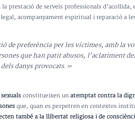
ita la prestació de serveis professionals d’acollid
 legal, acompanyament espiritual i reparació a les
ió de preferència per les víctimes, amb la vol
rsones que han patit abusos, l’aclariment del
ó dels danys provocats.»
 sexuals
constitueixen un
atemptat contra la digni
ersones
que, quan es perpetren en contextos institu
cten també a la llibertat religiosa i de consciènc