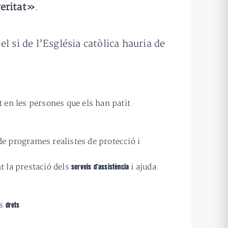
veritat»
.
l si de l’Església catòlica hauria de
 en les persones que els han patit
de programes realistes de protecció i
nt la prestació dels
i ajuda
serveis d’assistència
us
drets