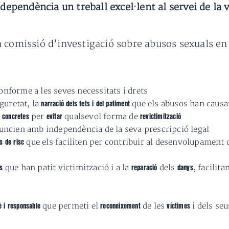
pendència un treball excel·lent al servei de la 
comissió d’investigació sobre abusos sexuals en e
conforme a les seves necessitats i drets
guretat, la
que els abusos han causat
narració dels fets i del patiment
per
qualsevol forma de
s concretes
evitar
revictimització
uncien amb independència de la seva prescripció legal
que els faciliten per contribuir al desenvolupament 
s de risc
que han patit victimització i a la
dels
, facilita
es
reparació
danys
que permeti el
de les
i dels se
rè i responsable
reconeixement
víctimes