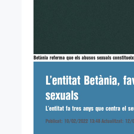
Betània referma que els abusos sexuals constitueixen
L’entitat Betània, 
sexuals
L’entitat fa tres anys que centra el se
Publicat: 10/02/2022 13:48
Actualitzat: 12