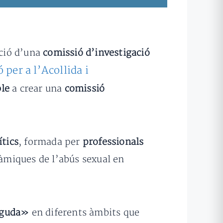
ució d’una
comissió d’investigació
 per a l’Acollida i
ble
a crear una
comissió
ítics
, formada per
professionals
àmiques de l’abús sexual en
neguda»
en diferents àmbits que