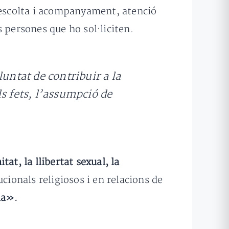
a, escolta i acompanyament, atenció
 persones que ho sol·liciten.
untat de contribuir a la
s fets, l’assumpció de
tat, la llibertat sexual, la
cionals religiosos i en relacions de
ia».