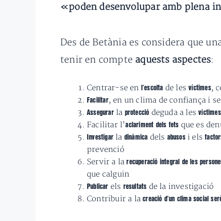
«poden desenvolupar amb plena inde
Des de Betània es considera que una 
tenir en compte
aquests aspectes
:
Centrar-se en
de les
, 
l’escolta
víctimes
, en un clima de confiança i se
Facilitar
la
deguda a les
Assegurar
protecció
víctime
Facilitar l’
que es den
aclariment dels fets
la
dels
i els
Investigar
dinàmica
abusos
factor
prevenció
Servir a la
recuperació integral de les person
que calguin
els
de la investigació
Publicar
resultats
Contribuir a la
creació d’un clima social se