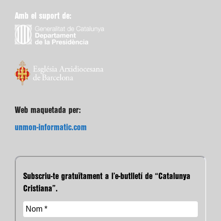
Amb el suport de:
Web maquetada per:
unmon-informatic.com
Subscriu-te gratuïtament a l’e-butlletí de “Catalunya
Cristiana”.