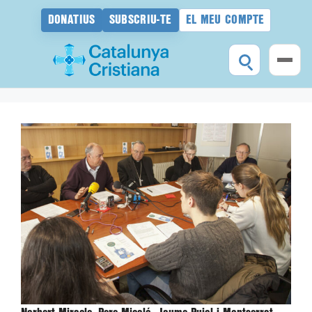
DONATIUS
SUBSCRIU-TE
EL MEU COMPTE
Vés
al
contingut