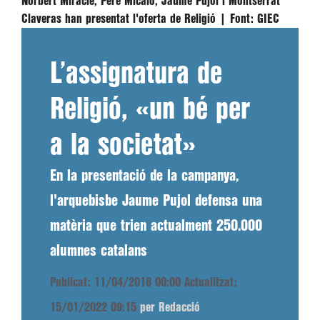
Norbert Miracle, Pere Micaló, Jaume Pujol i Montserrat
Claveras han presentat l'oferta de Religió |
Font:
GIEC
L’assignatura de
Religió, «un bé per
a la societat»
En la presentació de la campanya,
l'arquebisbe Jaume Pujol defensa una
matèria que trien actualment 250.000
alumnes catalans
Publicat: 11/04/2018 00:00
Actualitzat:
15/01/2022 09:15
per Redacció