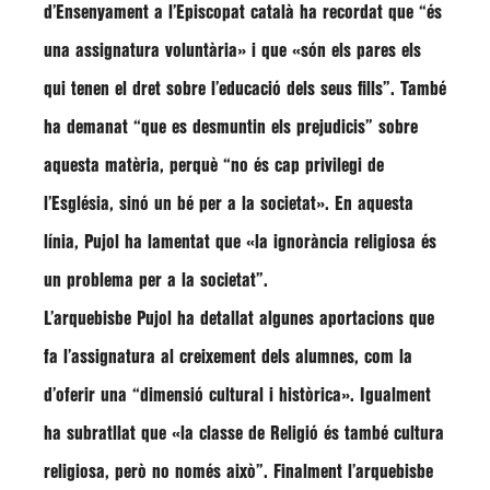
d’Ensenyament a l’Episcopat català ha recordat que
“és
una assignatura voluntària»
i que
«són els pares els
qui tenen el dret sobre l’educació dels seus fills”
. També
ha demanat
“que es desmuntin els prejudicis”
sobre
aquesta matèria, perquè
“no és cap privilegi de
l’Església, sinó un bé per a la societat»
. En aquesta
línia,
Pujol
ha lamentat que «
la ignorància religiosa és
un problema per a la societat”
.
L’arquebisbe
Pujol
ha detallat algunes aportacions que
fa l’assignatura al creixement dels alumnes, com la
d’oferir una
“dimensió cultural i històrica»
. Igualment
ha subratllat que
«la classe de Religió és també cultura
religiosa, però no només això
”. Finalment l’arquebisbe