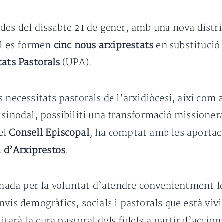
des del dissabte 21 de gener, amb una nova distrib
al es formen
cinc nous arxiprestats
en substitució 
tats Pastorals
(UPA).
 necessitats pastorals de l’arxidiòcesi, així com 
 sinodal, possibiliti una transformació missioner
el
Consell Episcopal
, ha comptat amb les aportac
l d’Arxiprestos
.
donada per la voluntat d’atendre convenientment le
vis demogràfics, socials i pastorals que està vivin
litarà la cura pastoral dels fidels a partir d’acci