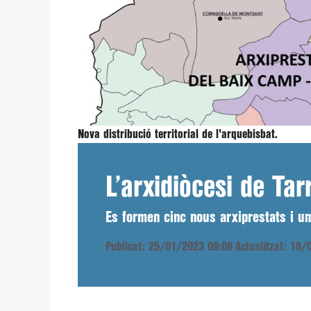
Nova distribució territorial de l'arquebisbat.
L’arxidiòcesi de Tar
Es formen cinc nous arxiprestats i un
Publicat: 25/01/2023 09:08
Actualitzat: 16