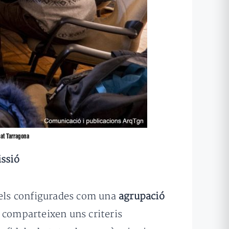
bat Tarragona
issió
idels configurades com una
agrupació
s, comparteixen uns criteris