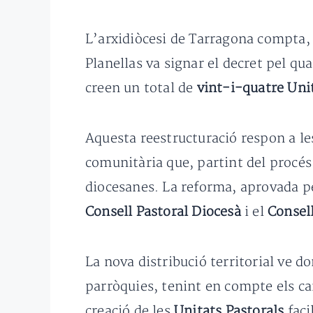
L’arxidiòcesi de Tarragona compta, 
Planellas va signar el decret pel qu
creen un total de
vint-i-quatre Uni
Aquesta reestructuració respon a les
comunitària que, partint del procés
diocesanes. La reforma, aprovada p
Consell Pastoral Diocesà
i el
Consel
La nova distribució territorial ve 
parròquies, tenint en compte els can
creació de les
Unitats Pastorals
faci