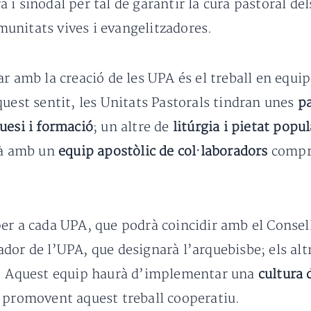
i sinodal per tal de garantir la cura pastoral dels
omunitats vives i evangelitzadores.
r amb la creació de les UPA és el treball en equip 
quest sentit, les Unitats Pastorals tindran unes
pa
uesi i formació
; un altre de
litúrgia i pietat popul
rà amb un
equip apostòlic de col·laboradors
compro
er a cada UPA, que podrà coincidir amb el Consel
or de l’UPA, que designarà l’arquebisbe; els altres
s. Aquest equip haurà d’implementar una
cultura 
 promovent aquest treball cooperatiu.