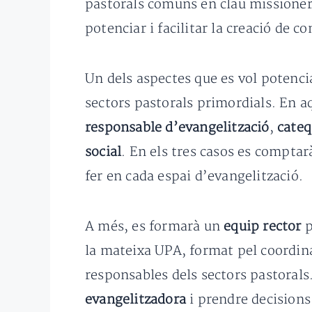
pastorals comuns en clau missionera 
potenciar i facilitar la creació de c
Un dels aspectes que es vol potencia
sectors pastorals primordials. En a
responsable d’evangelització
,
cateq
social
. En els tres casos es compta
fer en cada espai d’evangelització.
A més, es formarà un
equip rector
p
la mateixa UPA, format pel coordinad
responsables dels sectors pastoral
evangelitzadora
i prendre decisions