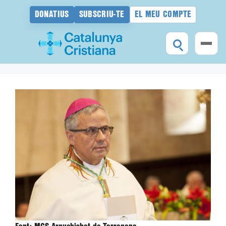
DONATIUS
SUBSCRIU-TE
EL MEU COMPTE
Vés
al
contingut