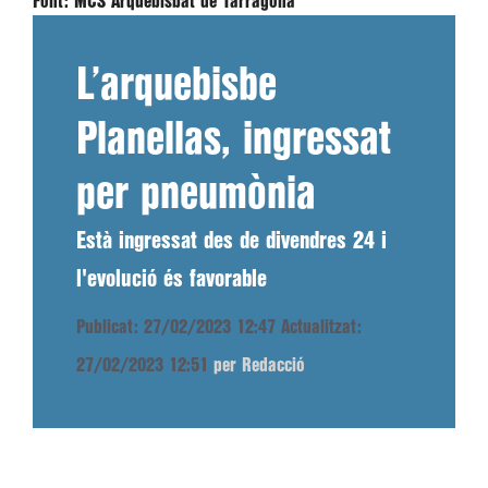
Font:
MCS Arquebisbat de Tarragona
L’arquebisbe
Planellas, ingressat
per pneumònia
Està ingressat des de divendres 24 i
l'evolució és favorable
Publicat: 27/02/2023 12:47
Actualitzat:
27/02/2023 12:51
per Redacció