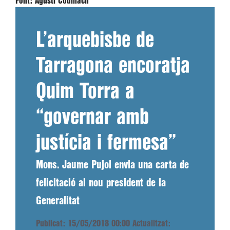
Font:
Agustí Codinach
L’arquebisbe de
Tarragona encoratja
Quim Torra a
“governar amb
justícia i fermesa”
Mons. Jaume Pujol envia una carta de
felicitació al nou president de la
Generalitat
Publicat: 15/05/2018 00:00
Actualitzat: