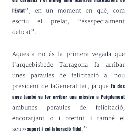
els catalans i el diàleg amb lesaltres institucions de
”, en un moment en què, com
l’Estat
escriu el prelat, “ésespecialment
delicat”.
Aquesta no és la primera vegada que
l’arquebisbede Tarragona fa arribar
unes paraules de felicitació al nou
president de laGeneralitat, ja que
fa dos
anys també va fer arribar una missiva a Puigdemont
ambunes paraules de felicitació,
encoratjant-lo i oferint-li també el
seu»
.”
suport i col·laboració fidel