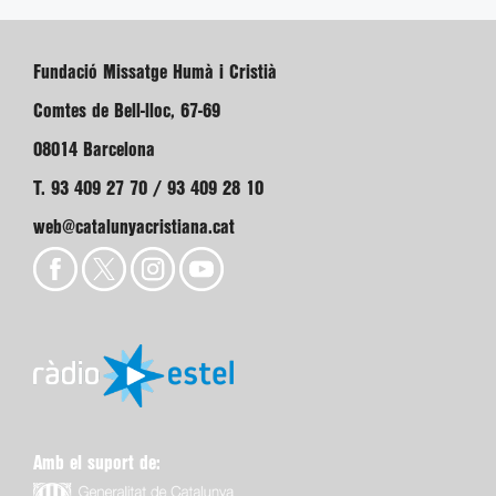
Fundació Missatge Humà i Cristià
Comtes de Bell-lloc, 67-69
08014 Barcelona
T. 93 409 27 70 / 93 409 28 10
web@catalunyacristiana.cat
Amb el suport de: