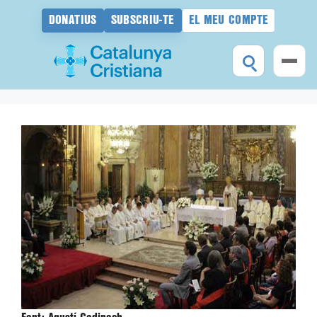
DONATIUS
SUBSCRIU-TE
EL MEU COMPTE
Vés
al
contingut