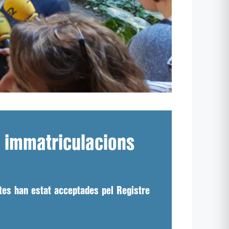
s immatriculacions
otes han estat acceptades pel Registre