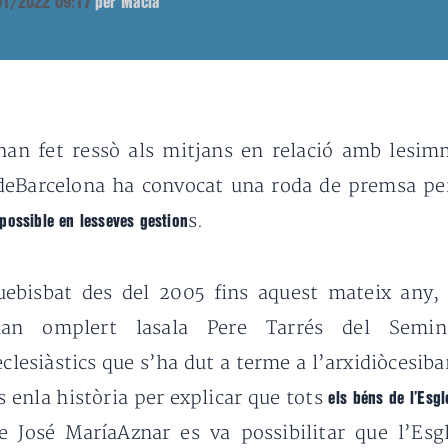
/01/2022 09:17
per Macià
han fet ressò als mitjans en relació amb lesimm
 deBarcelona ha convocat una roda de premsa p
s.
possible en lesseves gestion
ebisbat des del 2005 fins aquest mateix any, h
an omplert lasala Pere Tarrés del Semina
lesiàstics que s’ha dut a terme a l’arxidiòcesibar
 enla història per explicar que tots
els béns de l’Esg
 José MaríaAznar es va possibilitar que l’Esgl