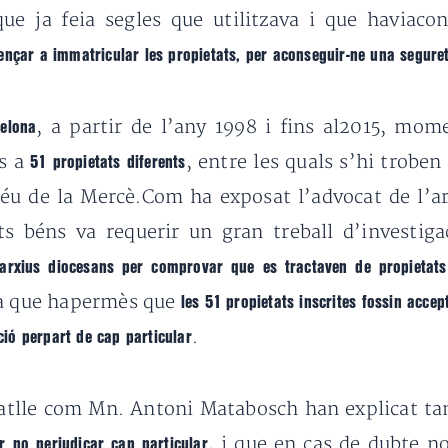
ue ja feia segles que utilitzava i que haviaco
nçar a immatricular les propietats, per aconseguir-ne una seguret
, a partir de l’any 1998 i fins al2015, mome
celona
ns a
, entre les quals s’hi trobe
51 propietats diferents
Déu de la Mercè.Com ha exposat l’advocat de l’a
s béns va requerir un gran treball d’investiga
 arxius diocesans per comprovar que es tractaven de propietats
la que hapermès que
les 51 propietats inscrites fossin accep
.
ió perpart de cap particular
atlle com Mn. Antoni Matabosch han explicat 
, i que en cas de dubte n
r no perjudicar cap particular