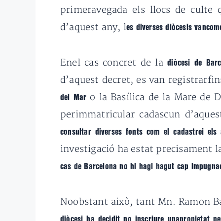
primeravegada els llocs de culte q
d’aquest any, l
es diverses diòcesis vancome
Enel cas concret de la
diòcesi de Bar
d’aquest decret, es van registrarfi
o la Basílica de la Mare de 
del Mar
perimmatricular cadascun d’aquest
consultar diverses fonts com el cadastrei els
investigació ha estat precisament 
cas de Barcelona no hi hagi hagut cap impugnac
Noobstant això, tant Mn. Ramon B
diòcesi ha decidit no inscriure unapropietat pe