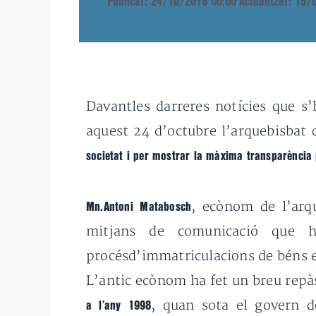
Publicat: 24/10/2018 00:00
Actualitzat: 15
Davantles darreres notícies que s’
aquest 24 d’octubre l’arquebisbat
societat i per mostrar la màxima transparència 
, ecònom de l’arqu
Mn.Antoni Matabosch
mitjans de comunicació que h
procésd’immatriculacions de béns ec
L’antic ecònom ha fet un breu repàs
, quan sota el govern de
a l’any 1998