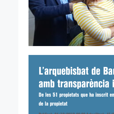
L’arquebisbat de Ba
amb transparència i
De les 51 propietats que ha inscrit e
de la propietat