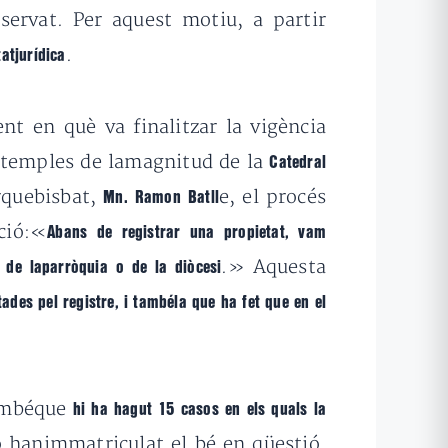
nservat. Per aquest motiu, a partir
.
atjurídica
nt en què va finalitzar la vigència
n temples de lamagnitud de la
Catedral
rquebisbat,
e, el procés
Mn. Ramon Batll
ció:«
Abans de registrar una propietat, vam
.» Aquesta
 de laparròquia o de la diòcesi
tades pel registre, i tambéla que ha fet que en el
tambéque
hi ha hagut 15 casos en els quals la
o hanimmatriculat el bé en qüestió.