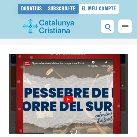
DONATIUS
SUBSCRIU-TE
EL MEU COMPTE
Vés
al
contingut