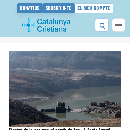
DONATIUS
SUBSCRIU-TE
EL MEU COMPTE
Vés
al
contingut