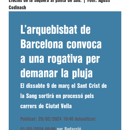
Efectes de la sequera al pantà de Sau. |
Font:
Agustí
Codinach
L’arquebisbat de
Barcelona convoca
a una rogativa per
demanar la pluja
El dissabte 9 de març el Sant Crist de
la Sang sortirà en processó pels
carrers de Ciutat Vella
Publicat: 29/02/2024 19:40
Actualitzat:
01/03/2024 09:06
per Redacció