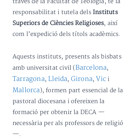
través de la Facultat de Teologia, té la
responsabilitat i tutela dels
Instituts
Superiors de Ciències Religioses
, així
com l’expedició dels títols acadèmics.
Aquests instituts, presents als bisbats
Barcelona
amb universitat civil (
,
Tarragona
Lleida
Girona
Vic
,
,
,
i
Mallorca
), formen part essencial de la
pastoral diocesana i ofereixen la
formació per obtenir la DECA —
necessària per als professors de religió
—.