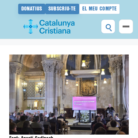
DONATIUS
SUBSCRIU-TE
EL MEU COMPTE
Vés
al
contingut