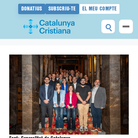
DONATIUS
SUBSCRIU-TE
EL MEU COMPTE
Vés
al
contingut