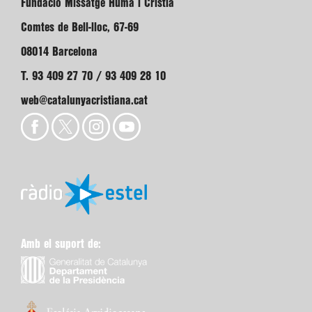
Fundació Missatge Humà i Cristià
Comtes de Bell-lloc, 67-69
08014 Barcelona
T. 93 409 27 70 / 93 409 28 10
web@catalunyacristiana.cat
Amb el suport de: