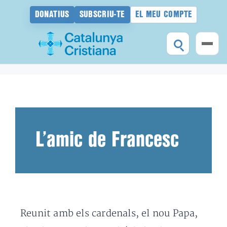
DONATIUS
SUBSCRIU-TE
EL MEU COMPTE
Vés
al
contingut
L’amic de Francesc
Reunit amb els cardenals, el nou Papa,