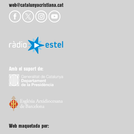
web@catalunyacristiana.cat
Amb el suport de:
Web maquetada per: