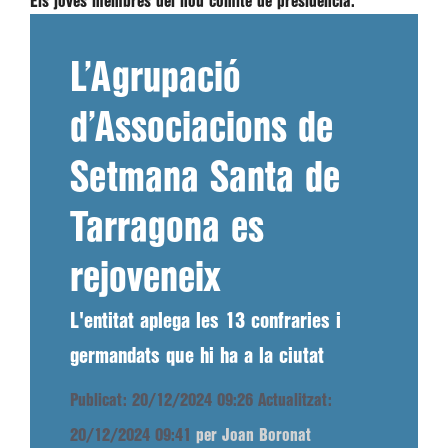
Els joves membres del nou comité de presidència.
L’Agrupació
d’Associacions de
Setmana Santa de
Tarragona es
rejoveneix
L'entitat aplega les 13 confraries i
germandats que hi ha a la ciutat
Publicat: 20/12/2024 09:26
Actualitzat:
20/12/2024 09:41
per Joan Boronat