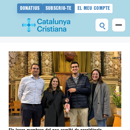
DONATIUS
SUBSCRIU-TE
EL MEU COMPTE
Vés
al
contingut