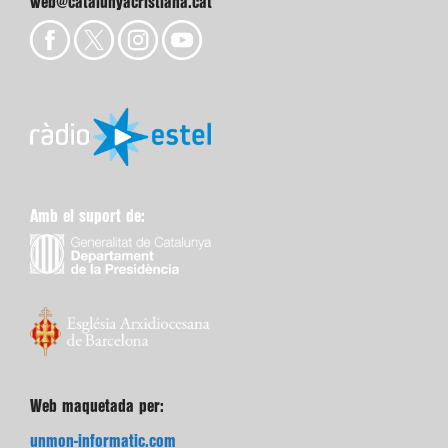
web@catalunyacristiana.cat
Amb el suport de:
Web maquetada per:
unmon-informatic.com