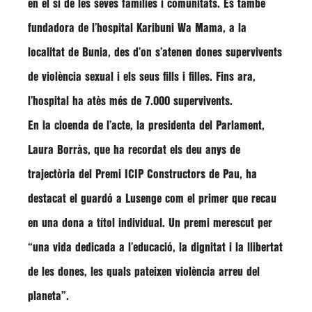
en el si de les seves famílies i comunitats. És també
fundadora
de l’
hospital Karibuni Wa Mama
, a la
localitat de Bunia, des d’on s’
atenen dones supervivents
de violència sexual i els seus fills i filles
. Fins ara,
l’hospital ha atès més de 7.000 supervivents.
En la cloenda de l’acte, la presidenta del Parlament,
Laura Borràs
, que ha recordat els deu anys de
trajectòria del Premi ICIP Constructors de Pau, ha
destacat el guardó a Lusenge com el primer que recau
en una dona a títol individual. Un premi merescut per
“una
vida dedicada a l’educació, la dignitat i la llibertat
de les dones
, les quals pateixen violència arreu del
planeta”.