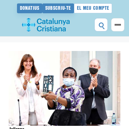
DONATIUS
SUBSCRIU-TE
EL MEU COMPTE
Vés
al
contingut