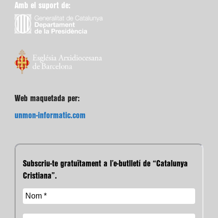
Amb el suport de:
Web maquetada per:
unmon-informatic.com
Subscriu-te gratuïtament a l’e-butlletí de “Catalunya
Cristiana”.