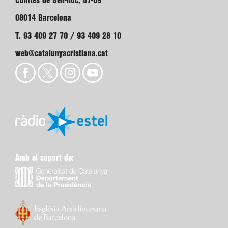
Comtes de Bell-lloc, 67-69
08014 Barcelona
T. 93 409 27 70 / 93 409 28 10
web@catalunyacristiana.cat
Amb el suport de: