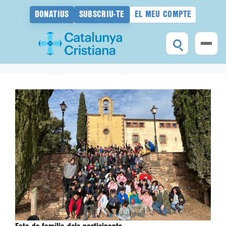
DONATIUS
SUBSCRIU-TE
EL MEU COMPTE
Vés
al
contingut