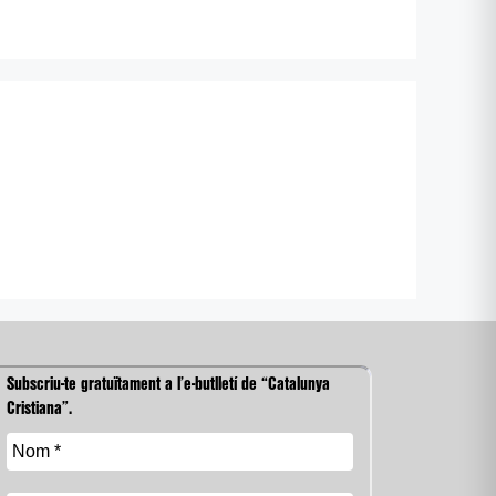
Subscriu-te gratuïtament a l’e-butlletí de “Catalunya
Cristiana”.