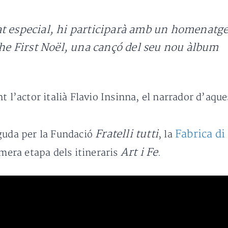
t especial, hi participarà amb un homenatge 
he First Noël
, una cançó del seu nou àlbum
t l’actor italià Flavio Insinna, el narrador d’aqu
Fratelli tutti
Fabrica di
oguda per la Fundació
, la
Art i Fe
imera etapa dels itineraris
.