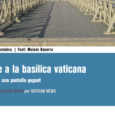
'octubre. |
Font:
Moisés Becerra
 a la basílica vaticana
 una pantalla gegant
/10/2022 08:54
per VATICAN NEWS