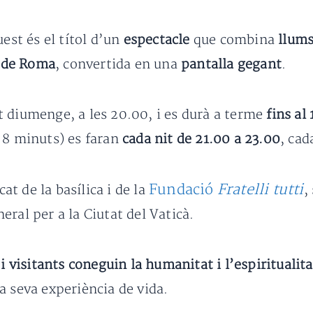
uest és el títol d’un
espectacle
que combina
llums
e de Roma
, convertida en una
pantalla gegant
.
 diumenge, a les 20.00, i es durà a terme
fins al
 8 minuts) es faran
cada nit de 21.00 a 23.00
, cad
Fundació
Fratelli tutti
t de la basílica i de la
,
ral per a la Ciutat del Vaticà.
i visitants coneguin la humanitat i l’espiritualit
a seva experiència de vida.